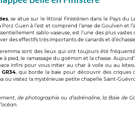
des
, se situe sur le littoral Finistérien dans le Pays d
’à Porz Guen à l’est et comprend l’anse de Goulven et l’
entiellement sablo-vaseuse, est l’une des plus vastes d
iver des effectifs très importants de canards et d’échassie
eremma sont des lieux qui ont toujours été fréquentés
e à pied, le ramassage du goémon et la chasse. Aujourd’hu
space infini pour vous initier au char à voile ou au kites
e
GR34
, qui borde la baie pour découvrir des criques
a ou visitez la mystérieuse petite chapelle Saint-Guév
ent, de photographie ou d’adrénaline, la Baie de Gou
l’océan.