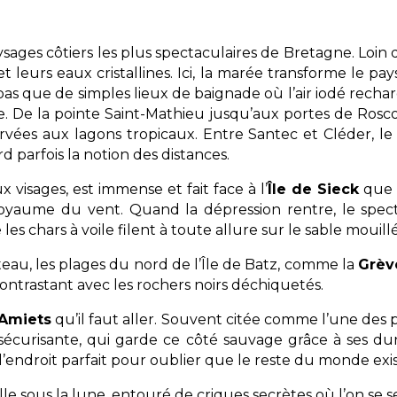
ysages côtiers les plus spectaculaires de Bretagne. Loin 
 leurs eaux cristallines. Ici, la marée transforme le pay
pas que de simples lieux de baignade où l’air iodé rechar
. De la pointe Saint-Mathieu jusqu’aux portes de Rosco
vées aux lagons tropicaux. Entre Santec et Cléder, le l
d parfois la notion des distances.
x visages, est immense et fait face à l’
Île de Sieck
que l
royaume du vent. Quand la dépression rentre, le specta
les chars à voile filent à toute allure sur le sable mouillé
eau, les plages du nord de l’Île de Batz, comme la
Grèv
ontrastant avec les rochers noirs déchiquetés.
Amiets
qu’il faut aller. Souvent citée comme l’une des p
, sécurisante, qui garde ce côté sauvage grâce à ses d
l’endroit parfait pour oublier que le reste du monde exis
 brille sous la lune, entouré de criques secrètes où l’on s