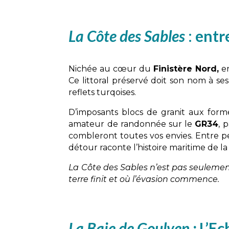
La Côte des Sables
:
entre
Nichée au cœur du
Finistère Nord,
en
Ce littoral préservé doit son nom à s
reflets turqoises.
D’imposants blocs de granit aux form
amateur de randonnée sur le
GR34
, 
combleront toutes vos envies. Entre pe
détour raconte l’histoire maritime de l
La Côte des Sables n’est pas seulement 
terre finit et où l’évasion commence.
La Baie de Goulven
:
L’Ec