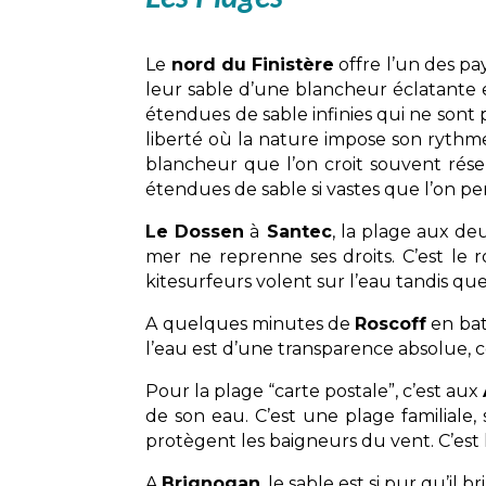
Le
nord du Finistère
offre l’un des pa
leur sable d’une blancheur éclatante et
étendues de sable infinies qui ne sont 
liberté où la nature impose son rythme
blancheur que l’on croit souvent réser
étendues de sable si vastes que l’on per
Le Dossen
à
Santec
, la plage aux deu
mer ne reprenne ses droits. C’est le 
kitesurfeurs volent sur l’eau tandis que 
A quelques minutes de
Roscoff
en bat
l’eau est d’une transparence absolue, c
Pour la plage “carte postale”, c’est aux
de son eau. C’est une plage familiale
protègent les baigneurs du vent. C’est 
A
Brignogan
, le sable est si pur qu’il