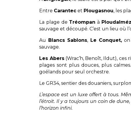
Entre
Carantec
et
Plougasnou
, les p
La plage de
Tréompan
à
Ploudalmé
sauvage et découpé. C’est un lieu où l’
Au
Blancs Sablons
,
Le Conquet,
on 
sauvage.
Les Abers
(Wrac’h, Benoît, Ildut), ces 
plages sont plus douces, plus calmes.
goélands pour seul orchestre.
Le GR34, sentier des douaniers, surplo
L’espace est un luxe offert à tous. Mê
l’étroit. Il y a toujours un coin de dun
l’horizon infini.