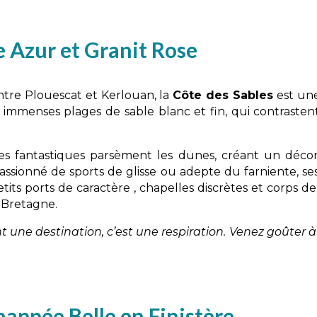
 Azur et Granit Rose
tre Plouescat et Kerlouan, la
Côte des Sables
est une
es immenses plages de sable blanc et fin, qui contras
es fantastiques parsèment les dunes, créant un déco
passionné de sports de glisse ou adepte du farniente, se
tits ports de caractère , chapelles discrètes et corps d
a Bretagne.
une destination, c’est une respiration. Venez goûter à 
happée Belle en Finistère